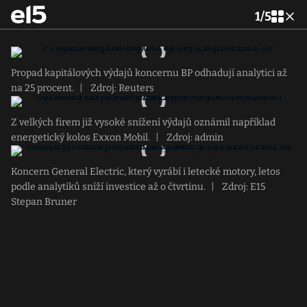
1
/
5
Propad kapitálových výdajů koncernu BP odhadují analytici až
na 25 procent.
|
Zdroj: Reuters
Z velkých firem již vysoké snížení výdajů oznámil například
energetický kolos Exxon Mobil.
|
Zdroj: admin
Koncern General Electric, který vyrábí i letecké motory, letos
podle analytiků sníží investice až o čtvrtinu.
|
Zdroj: E15
Stepan Bruner