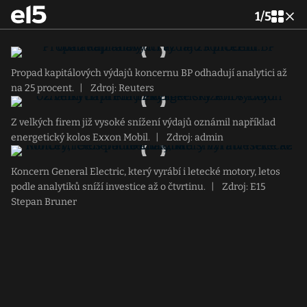
1
/
5
Propad kapitálových výdajů koncernu BP odhadují analytici až
na 25 procent.
|
Zdroj: Reuters
Z velkých firem již vysoké snížení výdajů oznámil například
energetický kolos Exxon Mobil.
|
Zdroj: admin
Koncern General Electric, který vyrábí i letecké motory, letos
podle analytiků sníží investice až o čtvrtinu.
|
Zdroj: E15
Stepan Bruner