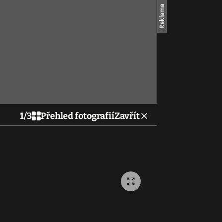
1
/
3
Přehled fotografií
Zavřít