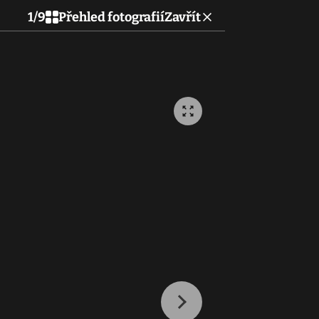
1
/
9
Přehled fotografií
Zavřít