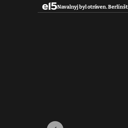
Navalnyj byl otráven. Berlínští