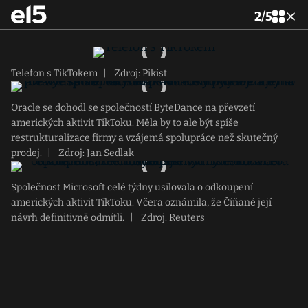
2
/
5
Telefon s TikTokem
|
Zdroj: Pikist
Oracle se dohodl se společností ByteDance na převzetí
amerických aktivit TikToku. Měla by to ale být spíše
restrukturalizace firmy a vzájemá spolupráce než skutečný
prodej.
|
Zdroj: Jan Sedlak
Společnost Microsoft celé týdny usilovala o odkoupení
amerických aktivit TikToku. Včera oznámila, že Číňané její
návrh definitivně odmítli.
|
Zdroj: Reuters