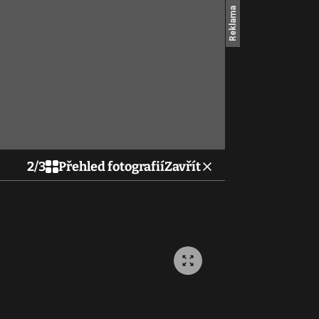
2
/
3
Přehled fotografií
Zavřít