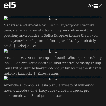
2
/
3
Maďarsko a Polsko dál blokují sedmiletý rozpočet Evropské
unie, včetně záchranného balíku na pomoc ekonomikám
postiženým koronavirem. Šéfka Evropské komise Ursula von
der Leyenová rebelujícím státům doporučila, aby se obrátily na
soud.
|
Zdroj: e15.cz
Prezident USA Donald Trump omilostnil svého exporadce, který
lhal FBI o svých kontaktech s Ruskou federací. Samotný Trump
může být po svém lednovém odchodu z funkce trestně stíhán v
několika kauzách.
|
Zdroj: reuters
Americká automobilka Tesla plánuje investovat miliony do
nového závodu v Číně, který bude vyrábět nabíječky pro
elektromobily.
|
Zdroj: profimedia.cz