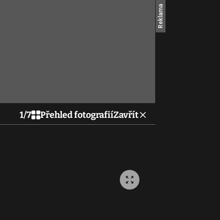
1
/
7
Přehled fotografií
Zavřít