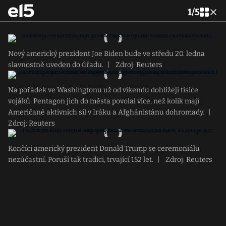
1
/
5
Nový americký prezident Joe Biden bude ve středu 20. ledna
slavnostně uveden do úřadu.
|
Zdroj: Reuters
Na pořádek ve Washingtonu už od víkendu dohlížejí tisíce
vojáků. Pentagon jich do města povolal více, než kolik mají
Američané aktivních sil v Iráku a Afghánistánu dohromady.
|
Zdroj: Reuters
Končící americký prezident Donald Trump se ceremoniálu
nezúčastní. Poruší tak tradici, trvající 152 let.
|
Zdroj: Reuters