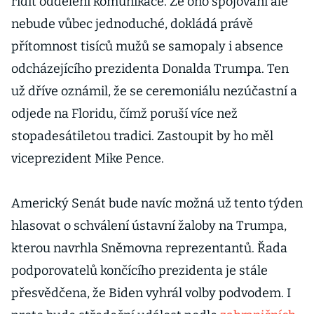
řídit oddělení komunikace. Že ono spojování ale
nebude vůbec jednoduché, dokládá právě
přítomnost tisíců mužů se samopaly i absence
odcházejícího prezidenta Donalda Trumpa. Ten
už dříve oznámil, že se ceremoniálu nezúčastní a
odjede na Floridu, čímž poruší více než
stopadesátiletou tradici. Zastoupit by ho měl
viceprezident Mike Pence.
Americký Senát bude navíc možná už tento týden
hlasovat o schválení ústavní žaloby na Trumpa,
kterou navrhla Sněmovna reprezentantů. Řada
podporovatelů končícího prezidenta je stále
přesvědčena, že Biden vyhrál volby podvodem. I