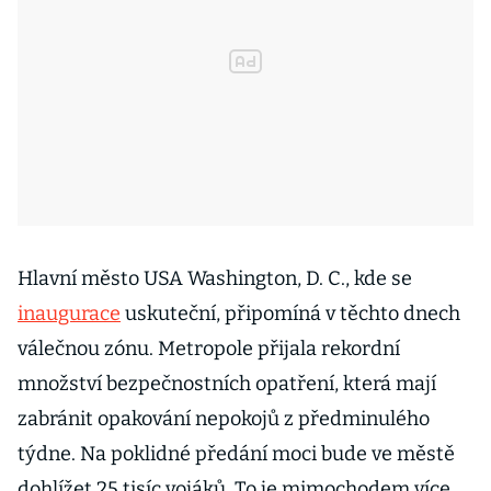
Hlavní město USA Washington, D. C., kde se
inaugurace
uskuteční, připomíná v těchto dnech
válečnou zónu. Metropole přijala rekordní
množství bezpečnostních opatření, která mají
zabránit opakování nepokojů z předminulého
týdne. Na poklidné předání moci bude ve městě
dohlížet 25 tisíc vojáků. To je mimochodem více