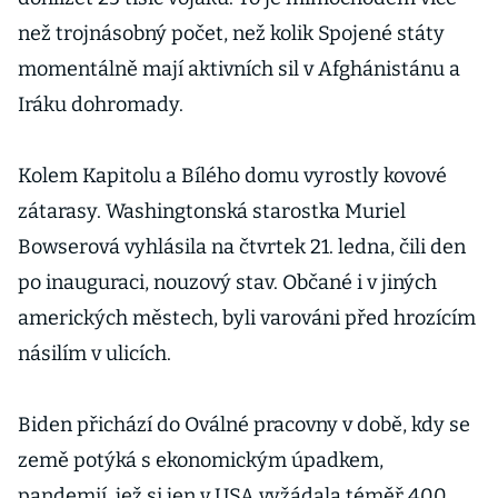
než trojnásobný počet, než kolik Spojené státy
momentálně mají aktivních sil v Afghánistánu a
Iráku dohromady.
Kolem Kapitolu a Bílého domu vyrostly kovové
zátarasy. Washingtonská starostka Muriel
Bowserová vyhlásila na čtvrtek 21. ledna, čili den
po inauguraci, nouzový stav. Občané i v jiných
amerických městech, byli varováni před hrozícím
násilím v ulicích.
Biden přichází do Oválné pracovny v době, kdy se
země potýká s ekonomickým úpadkem,
pandemií, jež si jen v USA vyžádala téměř 400