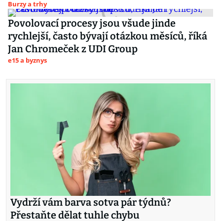
Burzy a trhy
Povolovací procesy jsou všude jinde
rychlejší, často bývají otázkou měsíců, říká
Jan Chromeček z UDI Group
e15 a byznys
Vydrží vám barva sotva pár týdnů?
Přestaňte dělat tuhle chybu