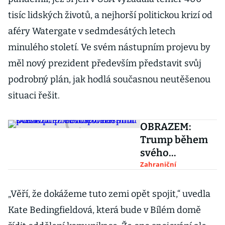
tisíc lidských životů, a nejhorší politickou krizí od
aféry Watergate v sedmdesátých letech
minulého století. Ve svém nástupním projevu by
měl nový prezident především představit svůj
podrobný plán, jak hodlá současnou neutěšenou
situaci řešit.
OBRAZEM:
Trump během
svého
prezidentství
Zahraniční
nesplnil
polovinu
„Věří, že dokážeme tuto zemi opět spojit,“ uvedla
předvolebních
Kate Bedingfieldová, která bude v Bílém domě
slibů