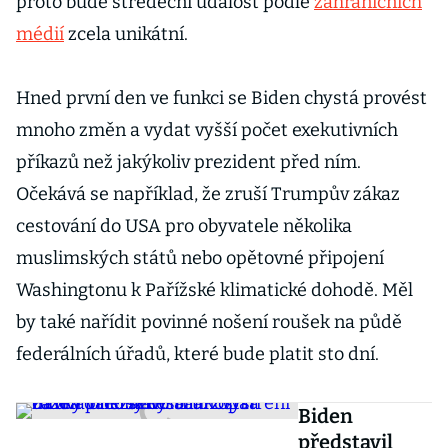
proto bude středeční událost podle
zahraničních
médií
zcela unikátní.
Hned první den ve funkci se Biden chystá provést
mnoho změn a vydat vyšší počet exekutivních
příkazů než jakýkoliv prezident před ním.
Očekává se například, že zruší Trumpův zákaz
cestování do USA pro obyvatele několika
muslimských států nebo opětovné připojení
Washingtonu k Pařížské klimatické dohodě. Měl
by také nařídit povinné nošení roušek na půdě
federálních úřadů, které bude platit sto dní.
Biden
představil