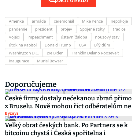
Začít diskuzi
Amerika
armáda
ceremoniál
Mike Pence
nepokoje
pandemie
prezident
projev
Spojené státy
tradice
Vojáci
impeachment
ústavní žaloba
nouzový stav
útok na Kapitol
Donald Trump
USA
Bílý dům
Washington D.C.
Joe Biden
Franklin Delano Roosevelt
inaugurace
Muriel Bowser
Doporučujeme
České firmy dostaly nečekanou zbraň přímo
z Bruselu. Nově mohou říct odběratelům ne
Byznys
Velký obrat českých bank. Po Partners se k
bitcoinu chystá i Česká spořitelna i