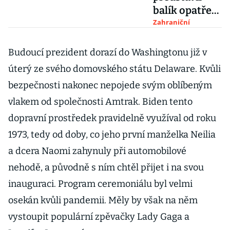
balík opatření
za dva biliony
Zahraniční
dolarů. Zvýší
dávky v
Budoucí prezident dorazí do Washingtonu již v
nezaměstnan
úterý ze svého domovského státu Delaware. Kvůli
osti a rozdá
bezpečnosti nakonec nepojede svým oblíbeným
další šeky
vlakem od společnosti Amtrak. Biden tento
dopravní prostředek pravidelně využíval od roku
1973, tedy od doby, co jeho první manželka Neilia
a dcera Naomi zahynuly při automobilové
nehodě, a původně s ním chtěl přijet i na svou
inauguraci. Program ceremoniálu byl velmi
osekán kvůli pandemii. Měly by však na něm
vystoupit populární zpěvačky Lady Gaga a