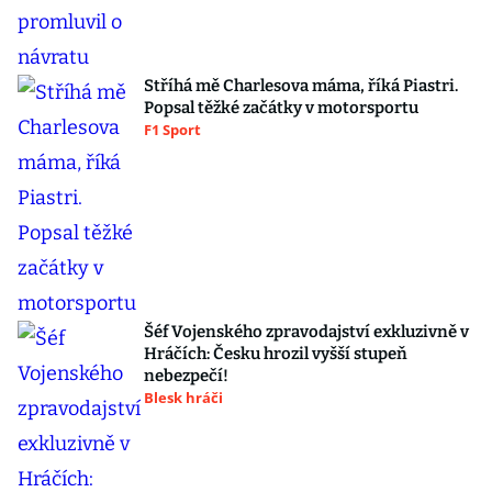
Stříhá mě Charlesova máma, říká Piastri.
Popsal těžké začátky v motorsportu
F1 Sport
Šéf Vojenského zpravodajství exkluzivně v
Hráčích: Česku hrozil vyšší stupeň
nebezpečí!
Blesk hráči