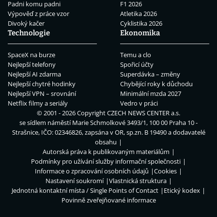
Padni komu padni
F1 2026
Výpověď z práce vzor
Atletika 2026
Divoký kačer
Cyklistika 2026
Technologie
Ekonomika
SpaceX na burze
Temu a clo
Nejlepší telefony
Spořicí účty
Nejlepší AI zdarma
Superdávka – změny
Nejlepší chytré hodinky
Chybějící roky k důchodu
Nejlepší VPN – srovnání
Minimální mzda 2027
Netflix filmy a seriály
Vedro v práci
© 2001 - 2026 Copyright
CZECH NEWS CENTER a.s.
se sídlem náměstí Marie Schmolkové 3493/1, 100 00 Praha 10 -
Strašnice, IČO: 02346826, zapsána v OR, sp.zn. B 19490 a dodavatelé
obsahu
Autorská práva k publikovaným materiálům
Podmínky pro užívání služby informační společnosti
Informace o zpracování osobních údajů
Cookies
Nastavení soukromí
Vlastnická struktura
Jednotná kontaktní místa / Single Points of Contact
Etický kodex
Povinně zveřejňované informace