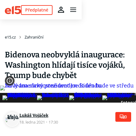
Předplatné
e15.cz
Zahraniční
Bidenova neobvyklá inaugurace:
Washington hlídají tisíce vojáků,
Trump bude chybět
Fotogal
Lukáš Vojáček
0
18. ledna 2021
·
17:30