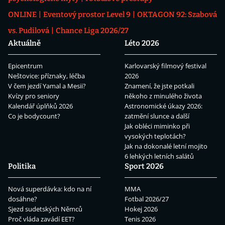
ONLINE
Eventový prostor Level 9
OKTAGON 92: Szabová
vs. Pudilová
Chance Liga 2026/27
Aktuálně
Léto 2026
Epicentrum
Karlovarský filmový festival
Neštovice: příznaky, léčba
2026
V čem jezdí Yamal a Mesii?
Znamení, že jste potkali
Kvízy pro seniory
někoho z minulého života
Kalendář úplňků 2026
Astronomické úkazy 2026:
Co je bodycount?
zatmění slunce a další
Jak obléci miminko při
vysokých teplotách?
Jak na dokonalé letní mojito
6 lehkých letních salátů
Politika
Sport 2026
Nová superdávka: kdo na ní
MMA
dosáhne?
Fotbal 2026/27
Sjezd sudetských Němců
Hokej 2026
Proč vláda zavádí EET?
Tenis 2026