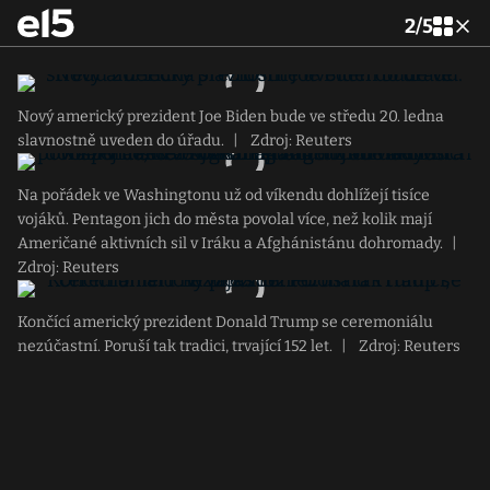
2
/
5
Nový americký prezident Joe Biden bude ve středu 20. ledna
slavnostně uveden do úřadu.
|
Zdroj: Reuters
Na pořádek ve Washingtonu už od víkendu dohlížejí tisíce
vojáků. Pentagon jich do města povolal více, než kolik mají
Američané aktivních sil v Iráku a Afghánistánu dohromady.
|
Zdroj: Reuters
Končící americký prezident Donald Trump se ceremoniálu
nezúčastní. Poruší tak tradici, trvající 152 let.
|
Zdroj: Reuters