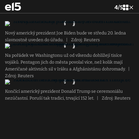
4
/
5
Nový americký prezident Joe Biden bude ve středu 20. ledna
slavnostně uveden do úřadu.
|
Zdroj: Reuters
Na pořádek ve Washingtonu už od víkendu dohlížejí tisíce
vojáků. Pentagon jich do města povolal více, než kolik mají
Američané aktivních sil v Iráku a Afghánistánu dohromady.
|
Zdroj: Reuters
Končící americký prezident Donald Trump se ceremoniálu
nezúčastní. Poruší tak tradici, trvající 152 let.
|
Zdroj: Reuters