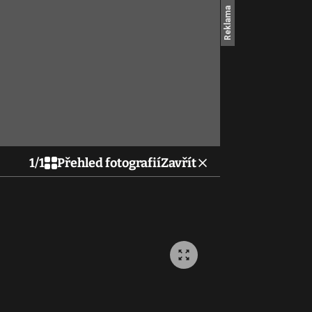
1
/
1
Přehled fotografií
Zavřít