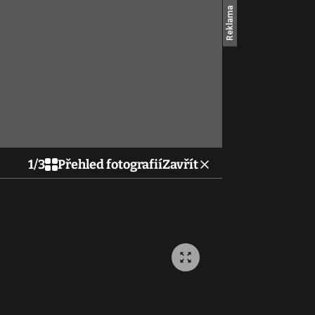
1
/
3
Přehled fotografií
Zavřít