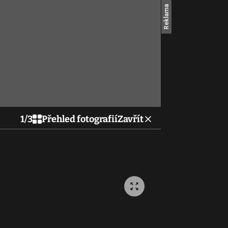
1
/
3
Přehled fotografií
Zavřít