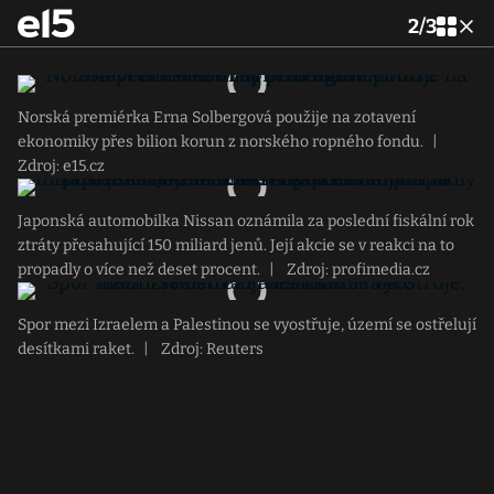
2
/
3
Norská premiérka Erna Solbergová použije na zotavení
ekonomiky přes bilion korun z norského ropného fondu.
|
Zdroj: e15.cz
Japonská automobilka Nissan oznámila za poslední fiskální rok
ztráty přesahující 150 miliard jenů. Její akcie se v reakci na to
propadly o více než deset procent.
|
Zdroj: profimedia.cz
Spor mezi Izraelem a Palestinou se vyostřuje, území se ostřelují
desítkami raket.
|
Zdroj: Reuters