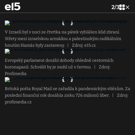
2
/
3
V Izraeli byl v noci ze čtvrtka na pátek vyhlášen klid zbraní.
Střety mezi izraelskou armádou a palestinským radikálním
hnutím Hamás byly zastaveny.
|
Zdroj: e15.cz
Evropský parlament dosáhl dohody ohledně cestovních
koronapasů. Schválit by je mohl už v červnu.
|
Zdroj:
Profimedia
Britská pošta Royal Mail se zařadila k pandemickým vítězům. Za
poslední finanční rok dosáhla zisku 726 milionů liber.
|
Zdroj:
profimedia.cz