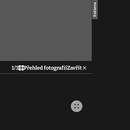
1
/
3
Přehled fotografií
Zavřít