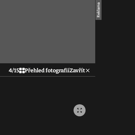
4
/
15
Přehled fotografií
Zavřít