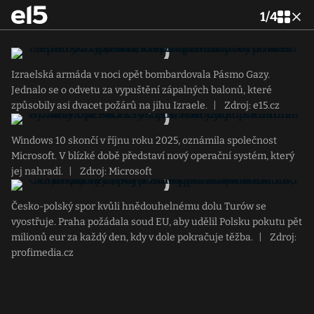
1
/
4
Izraelská armáda v noci opět bombardovala Pásmo Gazy.
Jednalo se o odvetu za vypuštění zápalných balonů, které
způsobily asi dvacet požárů na jihu Izraele.
|
Zdroj: e15.cz
Windows 10 skončí v říjnu roku 2025, oznámila společnost
Microsoft. V blízké době představí nový operační systém, který
jej nahradí.
|
Zdroj: Microsoft
Česko-polský spor kvůli hnědouhelnému dolu Turów se
vyostřuje. Praha požádala soud EU, aby udělil Polsku pokutu pět
milionů eur za každý den, kdy v dole pokračuje těžba.
|
Zdroj:
profimedia.cz