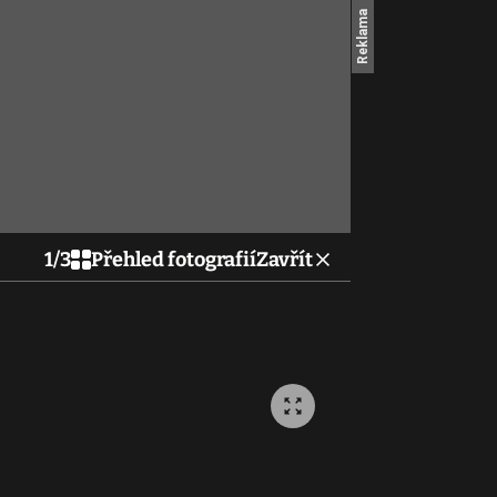
1
/
3
Přehled fotografií
Zavřít