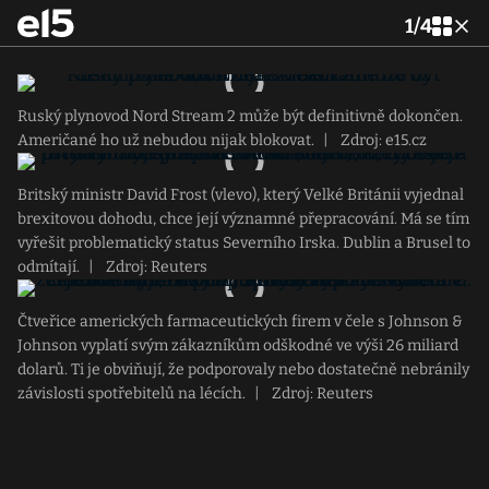
1
/
4
Ruský plynovod Nord Stream 2 může být definitivně dokončen.
Američané ho už nebudou nijak blokovat.
|
Zdroj: e15.cz
Britský ministr David Frost (vlevo), který Velké Británii vyjednal
brexitovou dohodu, chce její významné přepracování. Má se tím
vyřešit problematický status Severního Irska. Dublin a Brusel to
odmítají.
|
Zdroj: Reuters
Čtveřice amerických farmaceutických firem v čele s Johnson &
Johnson vyplatí svým zákazníkům odškodné ve výši 26 miliard
dolarů. Ti je obviňují, že podporovaly nebo dostatečně nebránily
závislosti spotřebitelů na lécích.
|
Zdroj: Reuters