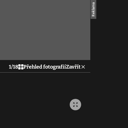
1
/
18
Přehled fotografií
Zavřít