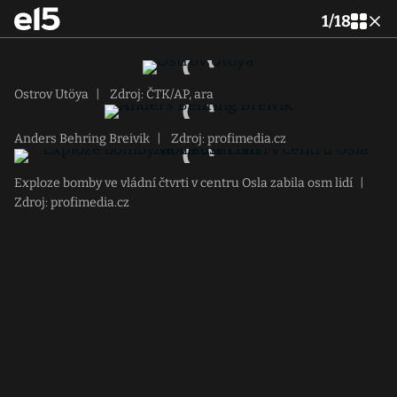
1
/
18
Ostrov Utöya
|
Zdroj: ČTK/AP, ara
Anders Behring Breivik
|
Zdroj: profimedia.cz
Exploze bomby ve vládní čtvrti v centru Osla zabila osm lidí
|
Zdroj: profimedia.cz