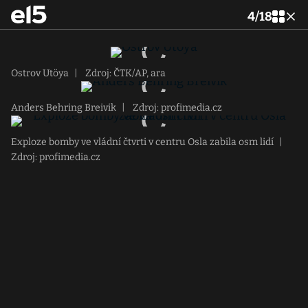
4
/
18
Ostrov Utöya
|
Zdroj: ČTK/AP, ara
Anders Behring Breivik
|
Zdroj: profimedia.cz
Exploze bomby ve vládní čtvrti v centru Osla zabila osm lidí
|
Zdroj: profimedia.cz