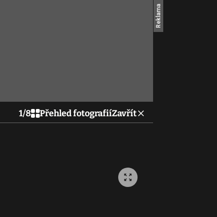
1
/
8
Přehled fotografií
Zavřít