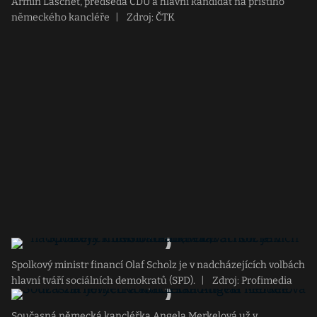
Armin Laschet, předseda CDU a hlavní kandidát na příštího
německého kancléře
|
Zdroj: ČTK
Spolkový ministr financí Olaf Scholz je v nadcházejících volbách
hlavní tváří sociálních demokratů (SPD).
|
Zdroj: Profimedia
Současná německá kancléřka Angela Merkelová už v