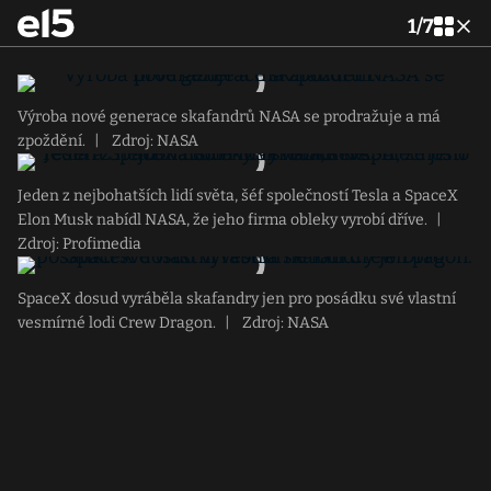
1
/
7
Výroba nové generace skafandrů NASA se prodražuje a má
zpoždění.
|
Zdroj: NASA
Jeden z nejbohatších lidí světa, šéf společností Tesla a SpaceX
Elon Musk nabídl NASA, že jeho firma obleky vyrobí dříve.
|
Zdroj: Profimedia
SpaceX dosud vyráběla skafandry jen pro posádku své vlastní
vesmírné lodi Crew Dragon.
|
Zdroj: NASA