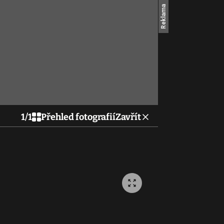
1
/
1
Přehled fotografií
Zavřít