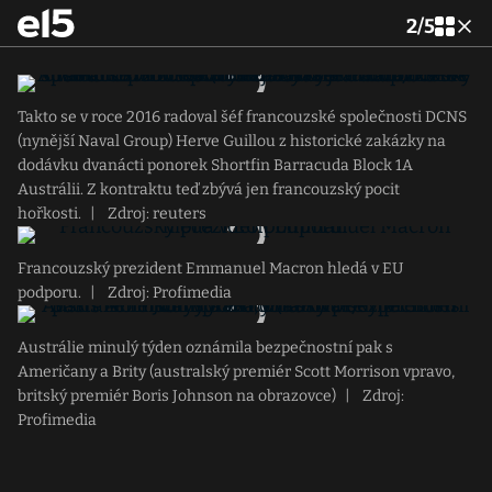
2
/
5
Takto se v roce 2016 radoval šéf francouzské společnosti DCNS
(nynější Naval Group) Herve Guillou z historické zakázky na
dodávku dvanácti ponorek Shortfin Barracuda Block 1A
Austrálii. Z kontraktu teď zbývá jen francouzský pocit
hořkosti.
|
Zdroj: reuters
Francouzský prezident Emmanuel Macron hledá v EU
podporu.
|
Zdroj: Profimedia
Austrálie minulý týden oznámila bezpečnostní pak s
Američany a Brity (australský premiér Scott Morrison vpravo,
britský premiér Boris Johnson na obrazovce)
|
Zdroj:
Profimedia