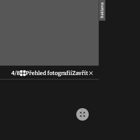
4
/
8
Přehled fotografií
Zavřít