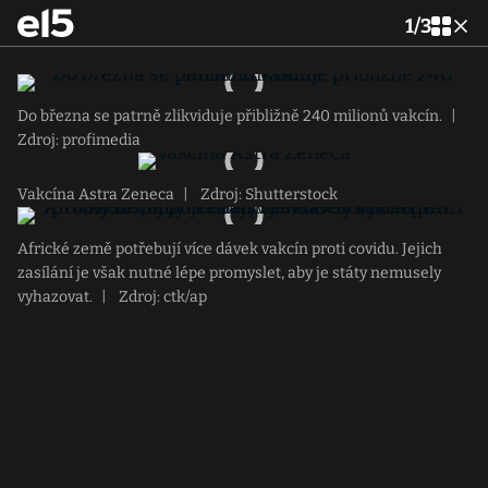
1
/
3
Do března se patrně zlikviduje přibližně 240 milionů vakcín.
|
Zdroj: profimedia
Vakcína Astra Zeneca
|
Zdroj: Shutterstock
Africké země potřebují více dávek vakcín proti covidu. Jejich
zasílání je však nutné lépe promyslet, aby je státy nemusely
vyhazovat.
|
Zdroj: ctk/ap