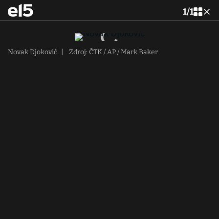
1
/
1
Novak Djoković
|
Zdroj: ČTK / AP / Mark Baker