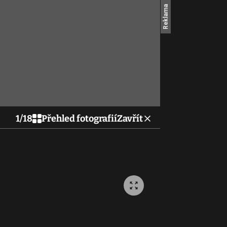
1
/
18
Přehled fotografií
Zavřít