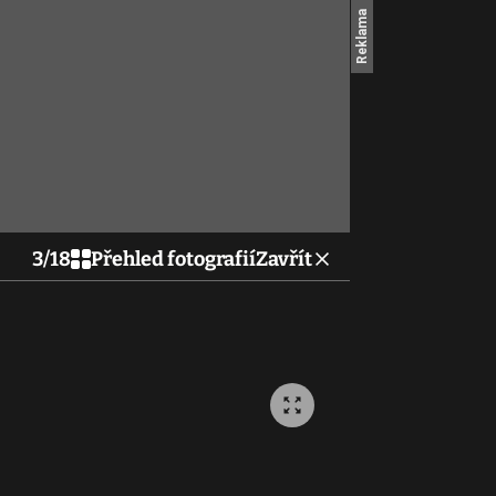
3
/
18
Přehled fotografií
Zavřít