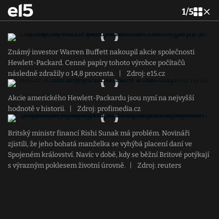
1
/
5
Známý investor Warren Buffett nakoupil akcie společnosti
Hewlett-Packard. Cenné papíry tohoto výrobce počítačů
následně zdražily o 14,8 procenta.
|
Zdroj: e15.cz
Akcie amerického Hewlett-Packardu jsou nyní na nejvyšší
hodnotě v historii.
|
Zdroj: profimedia.cz
Britský ministr financí Rishi Sunak má problém. Novináři
zjistili, že jeho bohatá manželka se vyhýbá placení daní ve
Spojeném království. Navíc v době, kdy se běžní Britové potýkají
s výrazným poklesem životní úrovně.
|
Zdroj: reuters