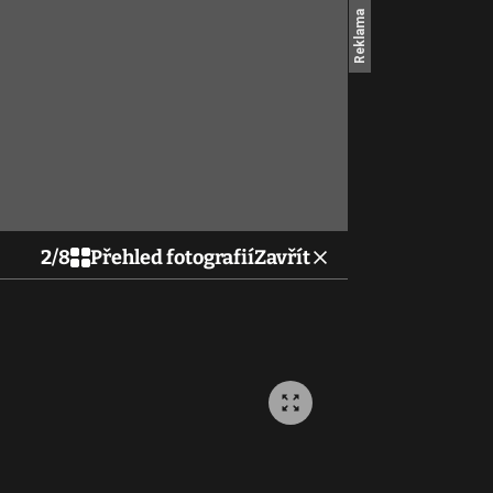
2
/
8
Přehled fotografií
Zavřít