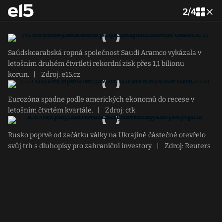
2
/
4
Saúdskoarabská ropná společnost Saudi Aramco vykázala v
letošním druhém čtvrtletí rekordní zisk přes 1,1 bilionu
korun.
|
Zdroj: e15.cz
Eurozóna spadne podle amerických ekonomů do recese v
letošním čtvrtém kvartále.
|
Zdroj: ctk
Rusko poprvé od začátku války na Ukrajině částečně otevřelo
svůj trh s dluhopisy pro zahraniční investory.
|
Zdroj: Reuters