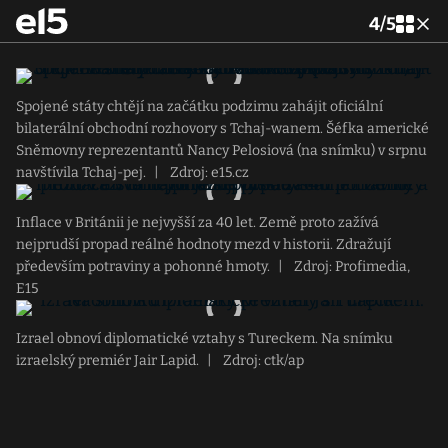
4
/
5
Spojené státy chtějí na začátku podzimu zahájit oficiální
bilaterální obchodní rozhovory s Tchaj-wanem. Šéfka americké
Sněmovny reprezentantů Nancy Pelosiová (na snímku) v srpnu
navštívila Tchaj-pej.
|
Zdroj: e15.cz
Inflace v Británii je nejvyšší za 40 let. Země proto zažívá
nejprudší propad reálné hodnoty mezd v historii. Zdražují
především potraviny a pohonné hmoty.
|
Zdroj: Profimedia,
E15
Izrael obnoví diplomatické vztahy s Tureckem. Na snímku
izraelský premiér Jair Lapid.
|
Zdroj: ctk/ap