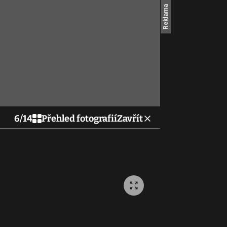
6
/
14
Přehled fotografií
Zavřít