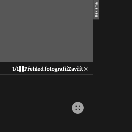
1
/
1
Přehled fotografií
Zavřít