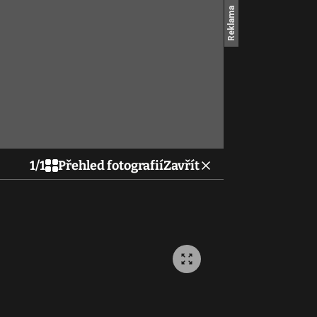
1
/
1
Přehled fotografií
Zavřít