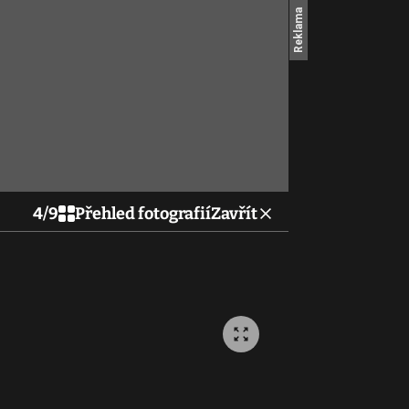
4
/
9
Přehled fotografií
Zavřít