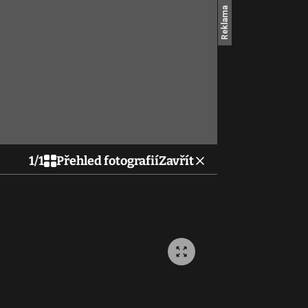
1
/
1
Přehled fotografií
Zavřít