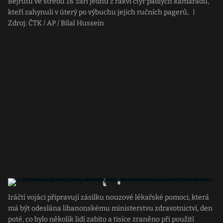
Bejrútu ve středu 18. září jednu z rakví čtyř padlých kamarádů,
kteří zahynuli v úterý po výbuchu jejich ručních pagerů,
|
Zdroj: ČTK / AP / Bilal Hussein
Iráčtí vojáci připravují zásilku nouzové lékařské pomoci, která
má být odeslána libanonskému ministerstvu zdravotnictví, den
poté, co bylo několik lidí zabito a tisíce zraněno při použití