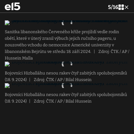
5
/
16
Sanitka libanonského Červeného kříže projíždí vedle rodin
obětí, které v úterý zranil výbuch jejich ručního pageru, u
nouzového vchodu do nemocnice Americké univerzity v
libanonském Bejrútu ve středu 18. září 2024.
|
Zdroj: ČTK / AP /
Hussein Malla
Bojovníci Hizballáhu nesou rakev čtyř zabitých spolubojovníků
(18. 9. 2024)
|
Zdroj: ČTK / AP / Bilal Hussein
Bojovníci Hizballáhu nesou rakev čtyř zabitých spolubojovníků
(18. 9. 2024)
|
Zdroj: ČTK / AP / Bilal Hussein