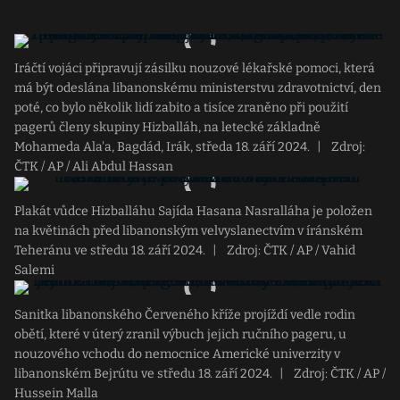
Iráčtí vojáci připravují zásilku nouzové lékařské pomoci, která
má být odeslána libanonskému ministerstvu zdravotnictví, den
poté, co bylo několik lidí zabito a tisíce zraněno při použití
pagerů členy skupiny Hizballáh, na letecké základně
Mohameda Ala'a, Bagdád, Irák, středa 18. září 2024.
|
Zdroj:
ČTK / AP / Ali Abdul Hassan
Plakát vůdce Hizballáhu Sajída Hasana Nasralláha je položen
na květinách před libanonským velvyslanectvím v íránském
Teheránu ve středu 18. září 2024.
|
Zdroj: ČTK / AP / Vahid
Salemi
Sanitka libanonského Červeného kříže projíždí vedle rodin
obětí, které v úterý zranil výbuch jejich ručního pageru, u
nouzového vchodu do nemocnice Americké univerzity v
libanonském Bejrútu ve středu 18. září 2024.
|
Zdroj: ČTK / AP /
Hussein Malla