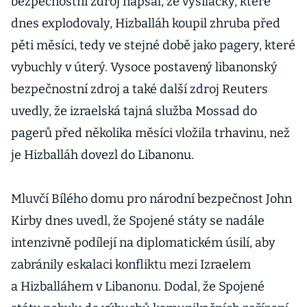
bezpečnostní zdroj napsal, že vysílačky, které
dnes explodovaly, Hizballáh koupil zhruba před
pěti měsíci, tedy ve stejné době jako pagery, které
vybuchly v úterý. Vysoce postavený libanonský
bezpečnostní zdroj a také další zdroj Reuters
uvedly, že izraelská tajná služba Mossad do
pagerů před několika měsíci vložila trhavinu, než
je Hizballáh dovezl do Libanonu.
Mluvčí Bílého domu pro národní bezpečnost John
Kirby dnes uvedl, že Spojené státy se nadále
intenzivně podílejí na diplomatickém úsilí, aby
zabránily eskalaci konfliktu mezi Izraelem
a Hizballáhem v Libanonu. Dodal, že Spojené