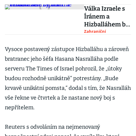
Válka Izraele s
Íránem a
Hizballáhem by
zásadně zasáhla
Zahraniční
také západní
ekonomiku
Vysoce postavený zástupce Hizballáhu a zároveň
bratranec jeho šéfa Hasana Nasralláha podle
serveru The Times of Israel pohrozil, že „útoky
budou rozhodně unikátně“ potrestány. „Bude
krvavě unikátní pomsta,“ dodal s tím, že Nasralláh
vše řekne ve čtvrtek a že nastane nový boj s
nepřítelem.
Reuters s odvoláním na nejmenovaný