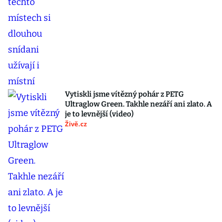
Vytiskli jsme vítězný pohár z PETG
Ultraglow Green. Takhle nezáří ani zlato. A
je to levnější (video)
Živě.cz