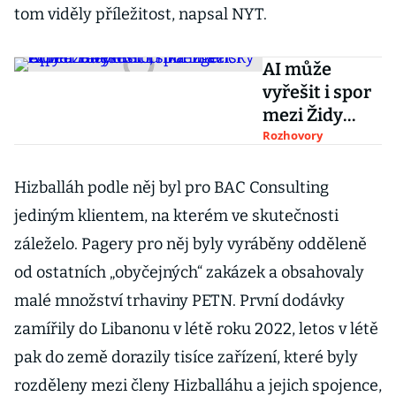
tom viděly příležitost, napsal NYT.
AI může
vyřešit i spor
mezi Židy
a Palestinci,
Rozhovory
říká izraelský
expert na
Hizballáh podle něj byl pro BAC Consulting
umělou
jediným klientem, na kterém ve skutečnosti
inteligenci
záleželo. Pagery pro něj byly vyráběny odděleně
Opher Brayer
od ostatních „obyčejných“ zakázek a obsahovaly
malé množství trhaviny PETN. První dodávky
zamířily do Libanonu v létě roku 2022, letos v létě
pak do země dorazily tisíce zařízení, které byly
rozděleny mezi členy Hizballáhu a jejich spojence,