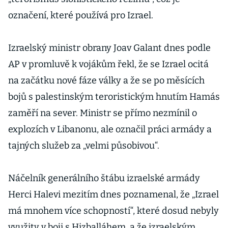
označení, které používá pro Izrael.
Izraelský ministr obrany Joav Galant dnes podle
AP v promluvě k vojákům řekl, že se Izrael ocitá
na začátku nové fáze války a že se po měsících
bojů s palestinským teroristickým hnutím Hamás
zaměří na sever. Ministr se přímo nezmínil o
explozích v Libanonu, ale označil práci armády a
tajných služeb za „velmi působivou“.
Náčelník generálního štábu izraelské armády
Herci Halevi mezitím dnes poznamenal, že „Izrael
má mnohem více schopností“, které dosud nebyly
využity v boji s Hizballáhem, a že izraelským