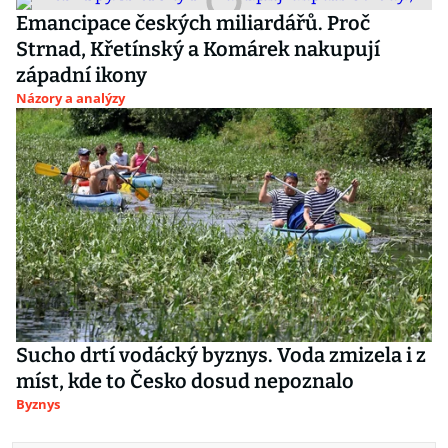
Emancipace českých miliardářů. Proč
Strnad, Křetínský a Komárek nakupují
západní ikony
Názory a analýzy
Sucho drtí vodácký byznys. Voda zmizela i z
míst, kde to Česko dosud nepoznalo
Byznys