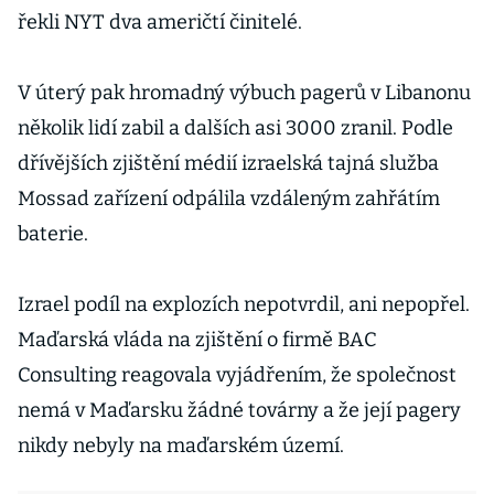
řekli NYT dva američtí činitelé.
V úterý pak hromadný výbuch pagerů v Libanonu
několik lidí zabil a dalších asi 3000 zranil. Podle
dřívějších zjištění médií izraelská tajná služba
Mossad zařízení odpálila vzdáleným zahřátím
baterie.
Izrael podíl na explozích nepotvrdil, ani nepopřel.
Maďarská vláda na zjištění o firmě BAC
Consulting reagovala vyjádřením, že společnost
nemá v Maďarsku žádné továrny a že její pagery
nikdy nebyly na maďarském území.