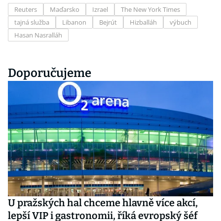
Reuters
Maďarsko
Izrael
The New York Times
tajná služba
Libanon
Bejrút
Hizballáh
výbuch
Hasan Nasralláh
Doporučujeme
U pražských hal chceme hlavně více akcí,
lepší VIP i gastronomii, říká evropský šéf