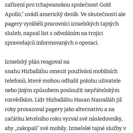
zařízení pro tchajwanskou společnost Gold
Apollo,“ uvádí americký deník. Ve skutečnosti ale
pagery vyráběli pracovníci izraelských tajných
služeb, napsal list s odvoláním na trojici
zpravodajců informovaných o operaci.
Izraelský plán reagoval na
snahu Hizballáhu omezit používání mobilních
telefonů, které mohou odhalit polohu uživatele
nebo jiným způsobem posloužit nepřátelským
rozvědkám. Lídr Hizballáhu Hasan Nasralláh již
roky prosazoval pagery jako alternativu a na
začátku letošního roku vyzval své následovníky,
aby „zakopali“ své mobily. Izraelské tajné služby v