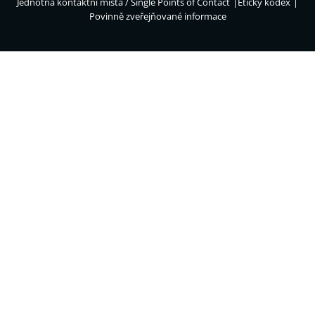
Jednotná kontaktní místa / Single Points of Contact
Etický kodex
Povinně zveřejňované informace