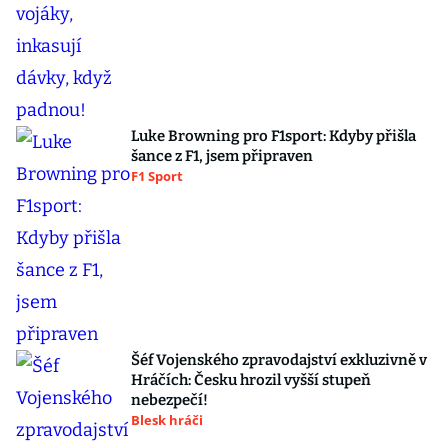
Luke Browning pro F1sport: Kdyby přišla
šance z F1, jsem připraven
F1 Sport
Šéf Vojenského zpravodajství exkluzivně v
Hráčích: Česku hrozil vyšší stupeň
nebezpečí!
Blesk hráči