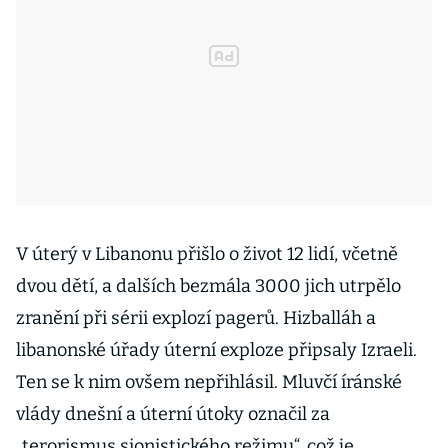
V úterý v Libanonu přišlo o život 12 lidí, včetně
dvou dětí, a dalších bezmála 3000 jich utrpělo
zranění při sérii explozí pagerů. Hizballáh a
libanonské úřady úterní exploze připsaly Izraeli.
Ten se k nim ovšem nepřihlásil. Mluvčí íránské
vlády dnešní a úterní útoky označil za
„terorismus sionistického režimu“, což je