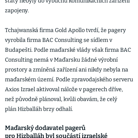
státy nebyly do výbuchů komunikačních zařízení
zapojeny.
Tchajwanská firma Gold Apollo tvrdí, že pagery
vyrobila firma BAC Consulting se sídlem v
Budapešti. Podle maďarské vlády však firma BAC
Consulting nemá v Maďarsku žádné výrobní
prostory a zmíněná zařízení ani nikdy nebyla na
maďarském území. Podle zpravodajského serveru
Axios Izrael aktivoval nálože v pagerech dříve,
než původně plánoval, kvůli obavám, že celý
plán Hizballáh brzy odhalí.
Maďarský dodavatel pagerů
pro Hizballáh byl součástí izraelské