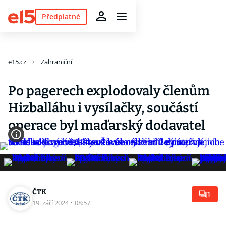
Předplatné
e15.cz
Zahraniční
Po pagerech explodovaly členům
Hizballáhu i vysílačky, součástí
operace byl maďarský dodavatel
ČTK
1
19. září 2024
·
08:57