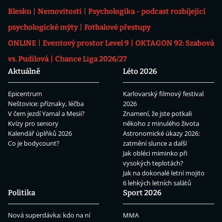
Blesku
Nemovitosti
Psychologika - podcast rozbíjející
psychologické mýty
Fotbalové přestupy
ONLINE
Eventový prostor Level 9
OKTAGON 92: Szabová
vs. Pudilová
Chance Liga 2026/27
Aktuálně
Léto 2026
Epicentrum
Karlovarský filmový festival
Neštovice: příznaky, léčba
2026
V čem jezdí Yamal a Mesii?
Znamení, že jste potkali
Kvízy pro seniory
někoho z minulého života
Kalendář úplňků 2026
Astronomické úkazy 2026:
Co je bodycount?
zatmění slunce a další
Jak obléci miminko při
vysokých teplotách?
Jak na dokonalé letní mojito
6 lehkých letních salátů
Politika
Sport 2026
Nová superdávka: kdo na ní
MMA