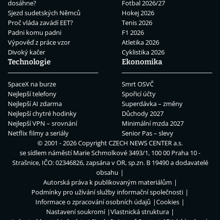
dosáhne?
Fotbal 2026/27
Sjezd sudetských Němců
Hokej 2026
Proč vláda zavádí EET?
Tenis 2026
Padni komu padni
F1 2026
Výpověď z práce vzor
Atletika 2026
Divoký kačer
Cyklistika 2026
Technologie
Ekonomika
SpaceX na burze
Smrt OSVČ
Nejlepší telefony
Spořicí účty
Nejlepší AI zdarma
Superdávka – změny
Nejlepší chytré hodinky
Důchody 2027
Nejlepší VPN – srovnání
Minimální mzda 2027
Netflix filmy a seriály
Senior Pas – slevy
© 2001 - 2026 Copyright
CZECH NEWS CENTER a.s.
se sídlem náměstí Marie Schmolkové 3493/1, 100 00 Praha 10 -
Strašnice, IČO: 02346826, zapsána v OR, sp.zn. B 19490 a dodavatelé
obsahu
Autorská práva k publikovaným materiálům
Podmínky pro užívání služby informační společnosti
Informace o zpracování osobních údajů
Cookies
Nastavení soukromí
Vlastnická struktura