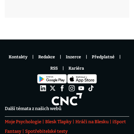
Kontakty
Redakce
Inzerce
Předplatné
RSS
Kariéra
Další témata z našich webů
Moje Psychologie
Blesk Tlapky
Hráči na Blesku
iSport
Fantasy
Spotřebitelské testy