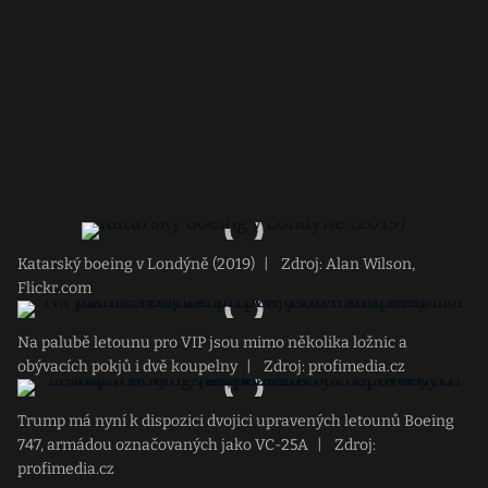
Katarský boeing v Londýně (2019)
|
Zdroj: Alan Wilson,
Flickr.com
Na palubě letounu pro VIP jsou mimo několika ložnic a
obývacích pokjů i dvě koupelny
|
Zdroj: profimedia.cz
Trump má nyní k dispozici dvojici upravených letounů Boeing
747, armádou označovaných jako VC-25A
|
Zdroj:
profimedia.cz