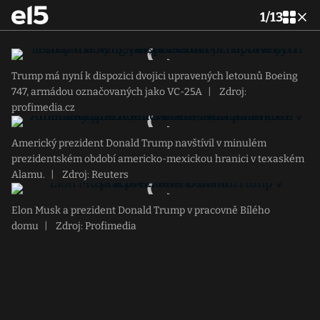
1
/
13
Trump má nyní k dispozici dvojici upravených letounů Boeing
747, armádou označovaných jako VC-25A
|
Zdroj:
profimedia.cz
Americký prezident Donald Trump navštívil v minulém
prezidentském období americko-mexickou hranici v texaském
Alamu.
|
Zdroj: Reuters
Elon Musk a prezident Donald Trump v pracovně Bílého
domu
|
Zdroj: Profimedia