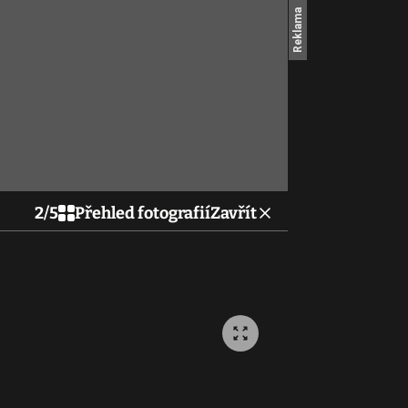
2
/
5
Přehled fotografií
Zavřít