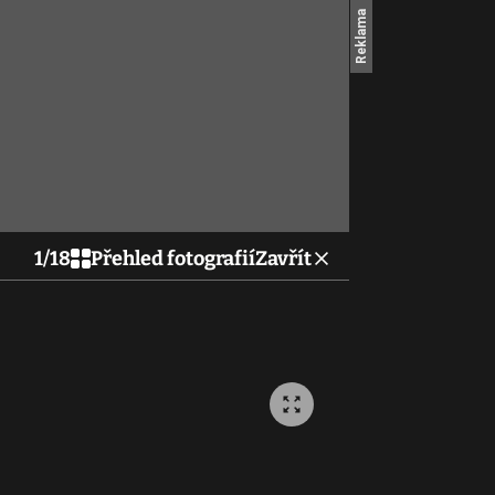
1
/
18
Přehled fotografií
Zavřít